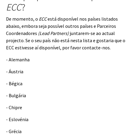
ECC
?
De momento, o
ECC
está disponí­vel nos paí­ses listados
abaixo, embora seja possí­vel outros paí­ses e Parceiros
Coordenadores
(Lead Partners)
juntarem-se ao actual
projecto. Se o seu país não está nesta lista e gostaria que o
ECC estivesse aí disponível, por favor contacte-nos.
- Alemanha
- Áustria
- Bégica
- Bulgária
- Chipre
- Eslovénia
- Grécia