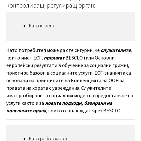
контролиращ, регулиращ орган:
Като клиент
Като потребител може да сте сигурни, че
служителите
,
които имат ЕСГ,
прилагат
BESCLO (или Основни
европейски резултати в обучение за социални грижи),
приети за базови в социалните услуги. ЕСГ-знанията са
основани на принципите на Конвенцията на ООН за
правата на хората с увреждания. Служителите
имат разбиране за социалния модел на предоставяне на
услуги както и за
новите подходи, базирани на
човешките права
, които се въвеждат чрез BESCLO.
Като работодател