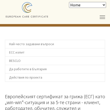
Skip to main content
Най-често задавани въпроси
ЕСС изпит
BESCLO
Да работите в България
Действия пo проекта
Европейският сертификат за грижа (ЕСГ) като
„win-win“-ситуация и за 5-те страни - клиент,
работодател, обучител, служител и