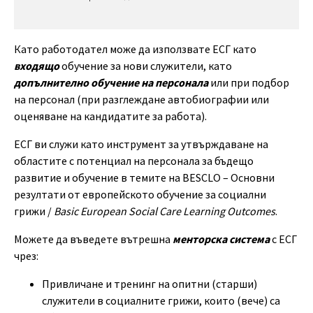
Като работодател може да използвате ЕСГ като
входящо
обучение за нови служители, като
допълнително обучение на персонала
или при подбор
на персонал (при разглеждане автобиографии или
оценяване на кандидатите за работа).
ЕСГ ви служи като инструмент за утвърждаване на
областите с потенциал на персонала за бъдещо
развитие и обучение в темите на BESCLO – Основни
резултати от европейското обучение за социални
грижи /
Basic European Social Care Learning Outcomes
.
Можете да въведете вътрешна
менторска система
с ЕСГ
чрез:
Привличане и тренинг на опитни (старши)
служители в социалните грижи, които (вече) са