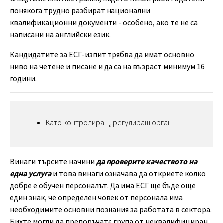
понякога трудно разбират национални
квалификационни документи - особено, ако те не са
написани на английски език.
Кандидатите за ЕСГ-изпит трябва да имат основно
ниво на четене и писане и да са на възраст минимум 16
години.
Като контролиращ, регулиращ орган
Винаги търсите начини
да проверите качеството на
една услуга
и това винаги означава да откриете колко
добре е обучен персоналът. Да има ЕСГ ще бъде още
един знак, че определен човек от персонала има
необходимите основни познания за работата в сектора.
Бихте могли да препоръчате група от неквалифициран