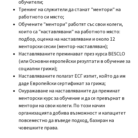
обучители;
Тренинг на служители да станат "ментори" на
работното си място;
Обучените "ментори" работят със свои колеги,
които са "наставлявани" на работното място:
подбор, оценка на наставлявани и около 12
менторски сесии (ментор-наставляван);
Наставляваните преминават през курса BESCLO
(или Основни европейски резултати в обучение за
социални грижи);
Наставляваните полагат ЕСГ изпит, който да им
даде Европейски сертификат за грижа;
Окуражаване на наставляваните да преминат
менторски курс за обучение и да се превърнат в
ментори на свои колеги. По този начин
организацията добива възможност и капацитет
повсеместно да въведе подход, базиран на
човешките права.