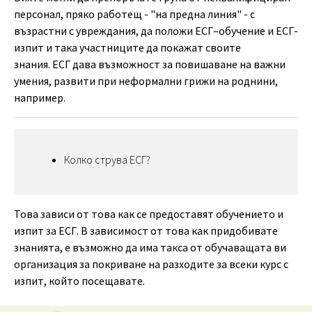
персонал, пряко работещ - "на предна линия" - с
възрастни с увреждания, да положи ЕСГ–обучение и ЕСГ-
изпит и така участниците да покажат своите
знания. ЕСГ дава възможност за повишаване на важни
умения, развити при неформални грижи на роднини,
например.
Колко струва ЕСГ?
Това зависи от това как се предоставят обучението и
изпит за ЕСГ. В зависимост от това как придобивате
знанията, е възможно да има такса от обучаващата ви
организация за покриване на разходите за всеки курс с
изпит, който посещавате.