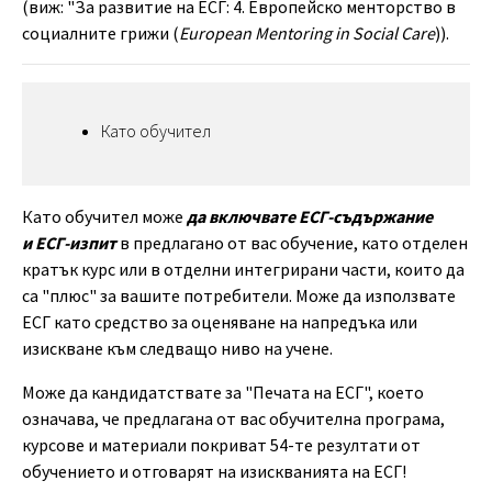
(виж: "За развитие на ЕСГ: 4. Европейско менторство в
социалните грижи (
European Mentoring in Social Care
)).
Като обучител
Като обучител може
да включвате ЕСГ-съдържание
и ЕСГ-изпит
в предлагано от вас обучение, като отделен
кратък курс или в отделни интегрирани части, които да
са "плюс" за вашите потребители. Може да използвате
ЕСГ като средство за оценяване на напредъка или
изискване към следващо ниво на учене.
Може да кандидатствате за "Печата на ЕСГ", което
означава, че предлагана от вас обучителна програма,
курсове и материали покриват 54-те резултати от
обучението и отговарят на изискванията на ЕСГ!