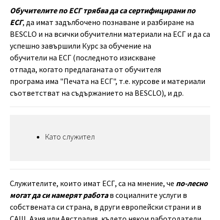
Обучителите по ЕСГ трябва да са сертифицирани по
ECГ
, да имат задълбочено познаване и разбиране на
BESCLO и на всички обучителни материали на ECГ и да са
успешно завършили Курс за обучение на
обучители на ЕCГ (последното изискване
отпада, когато предлаганата от обучителя
програма има "Печата на ЕСГ", т.е. курсове и материали
съответстват на съдържанието на BESCLO), и др.
Като служител
Служителите, които имат ЕСГ, са на мнение, че
по-лесно
могат да си намерят работа
в социалните услуги в
собствената си страна, в други европейски страни и в
САЩ, Азия или Австралия, където някои работодатели