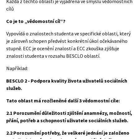
Každá z těchto oblastí je vyjádřena ve smyslu vědomostních
cílů
Co je to „vědomostní cíl“?
Vypovídá o znalostech studenta ve specifické oblasti, který
je zároveň schopen předvést konkrétní úkol očekávaného
stupně. ECC je ocenění znalostí a ECC zkouška zjišťuje
znalosti studenta v rozsahu BESCLO oblastí.
Například:
BESCLO 2 -
Podpora kvality života uživatelů sociálních
služeb.
Tato oblast má rozčleněné
další 3 vědomostní cíle:
2.1 Porozumění důležitosti zjištění anamnézy, možností,
přání, potřeb a schopností uživatele sociálních služeb.
2.2 Porozumění potřeby, že veškeré jednání je založeno