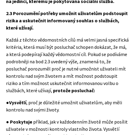
na jedinci, kterému je pokytována sociální služba.
2.3 Porozumění potřeby umožnit uživatelům podstoupit
rizika a
uskutečnit informovaný souhlas o službách,
které užívají.
Každá z těchto vědomostních cílů má velmi jasná specifická
kritéria, která musí být posluchač schopen dokázat, že má,
a která podepírají každý vědomostní cíl. Pokud se podíváme
podrobněji na bod 2.3 uvedený výše, znamená to, že
posluchač porozuměl proč je nutné umožnist uživateli mít
kontrolu nad svým životem a mít možnost podstoupit
riziko a tím možnost uskutečnit informovanou volbu o
službách, které užívají,
protože posluchač:
●
Vysvětlí
, proč je důležité umožnit uživatelům, aby měli
kontrolu nad svými životy.
●
Poskytuje
příklad, jak v každodenním životě může posílit
uživatele v možnosti kontroly vlastního života. Vysvětlí